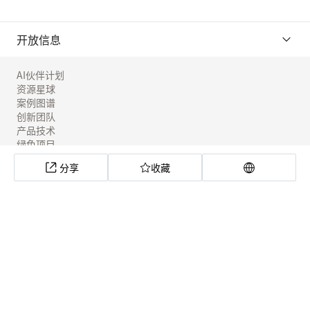
开放信息
AI伙伴计划
资源星球
案例图谱
创新团队
产品技术
绿色项目
工具实验室
分享
收藏
社区应用
全球低碳技术联合搜索
联合国气候解决方案平台
绿览非洲
碳寻计划
关于