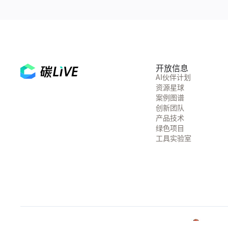
开放信息
AI伙伴计划
资源星球
案例图谱
创新团队
产品技术
绿色项目
工具实验室
© 2026 tanlive.com 版权所有
粤B2-20090059-1538
粤公网安备