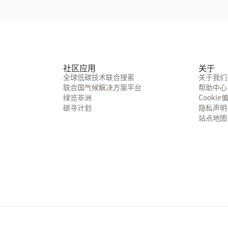
社区应用
关于
全球低碳技术联合搜索
关于我们
联合国气候解决方案平台
帮助中心
绿览非洲
Cookie
碳寻计划
隐私声明
站点地图
 44030502009628号
电话：+86-10-62671188 ext. 639216
地址： 