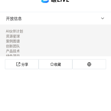
开放信息
AI伙伴计划
资源星球
案例图谱
创新团队
产品技术
绿色项目
工具实验室
分享
收藏
社区应用
全球低碳技术联合搜索
联合国气候解决方案平台
绿览非洲
碳寻计划