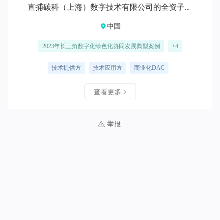
直捕碳科（上海）数字技术有限公司的全资子公
司，英文名称ORCA ENERGY，是一家秉承可持
中国
续发展理念的气候治理公司，专注于空气中二氧
化碳的直接捕集（Direct Air Capture，简称
2023年长三角数字化绿色化协同发展典型案例
+4
DAC）的负碳化技术。 核心团队成员主要毕业
于清华大学、上海交大等学校，依托吸附剂新材
技术提供方
技术应用方
商业化DAC
料技术的突破，设计研发了“基于蒸汽辅助变温
吸附”的新型低能耗工艺。在极端稀薄常温空气
查看更多
条件下，仍能实现高吸附量、快速吸附动力学和
循环稳定性，从而可实现“低成本、分布式、规
举报
模化”的二氧化碳捕集，为气候治理提供高效、
负碳化技术路径。