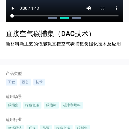
我的资源
PC
我的创新库
PC
直接空气碳捕集（DAC技术）
知识AI
PC
小程序
新材料新工艺的低能耗直接空气碳捕集负碳化技术及应用
登录
订阅
产品类型
工程
设备
技术
适用场景
碳捕集
绿色低碳
碳指标
碳中和燃料
适用行业
循环经济
环保
能源
绿色低碳
碳捕集