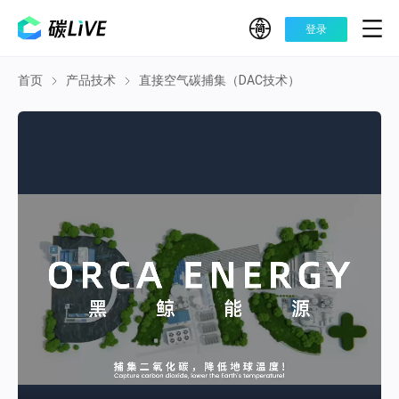
登录
社区应用
首页
产品技术
直接空气碳捕集（DAC技术）
系统语言
开放信息
简体中文
我的控制台
English
繁體中文
未登录
只看中文内容
个人信息
自动翻译内容至中文
我的收藏
保持内容为源语言
消息中心
我的团队
PC